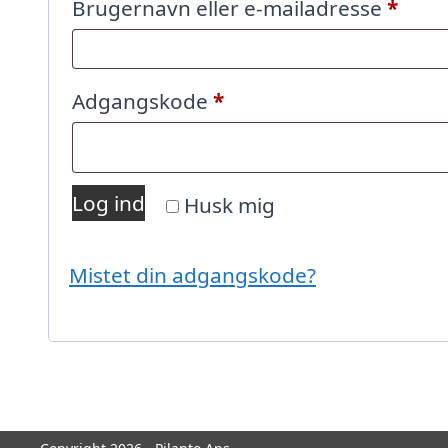
Påkr
Brugernavn eller e-mailadresse
*
Påkrævet
Adgangskode
*
Log ind
Husk mig
Mistet din adgangskode?