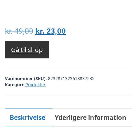
Den
Den
kr.
49,00
kr.
23,00
oprindelige
aktuelle
pris
pris
Gå til shop
var:
er:
kr. 49,00.
kr. 23,00.
Varenummer (SKU):
8232871323618837535
Kategori:
Produkter
Beskrivelse
Yderligere information