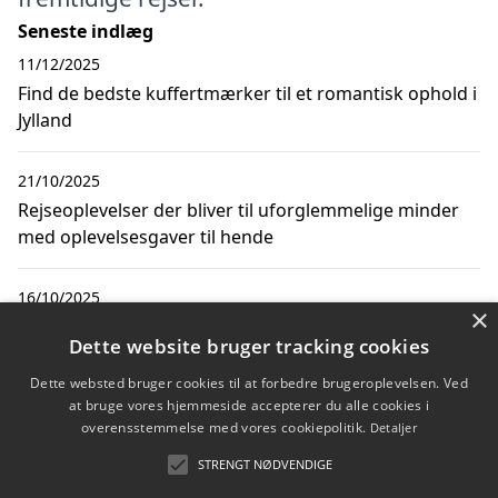
Seneste indlæg
11/12/2025
Find de bedste kuffertmærker til et romantisk ophold i
Jylland
21/10/2025
Rejseoplevelser der bliver til uforglemmelige minder
med oplevelsesgaver til hende
16/10/2025
×
Find de bedste kuffertmærker til dine næste
Dette website bruger tracking cookies
afbudsrejser og rejsetilbud
Dette websted bruger cookies til at forbedre brugeroplevelsen. Ved
at bruge vores hjemmeside accepterer du alle cookies i
02/10/2025
overensstemmelse med vores cookiepolitik.
Detaljer
Sådan pakker du til rejser til Egypten all inclusive
STRENGT NØDVENDIGE