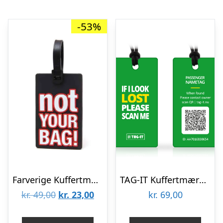
-53%
Farverige Kuffertmærker med sjove tekster – Sort
TAG-IT Kuffertmærke – Nyt design – Grøn
Den
Den
kr.
49,00
kr.
23,00
kr.
69,00
oprindelige
aktuelle